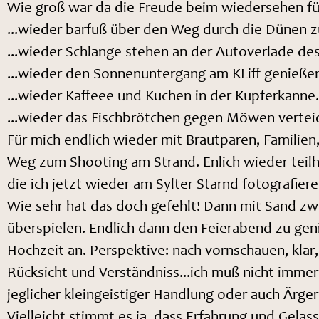
Wie groß war da die Freude beim wiedersehen fü
...wieder barfuß über den Weg durch die Dünen 
...wieder Schlange stehen an der Autoverlade des 
...wieder den Sonnenuntergang am KLiff genieße
...wieder Kaffeee und Kuchen in der Kupferkanne
...wieder das Fischbrötchen gegen Möwen vertei
Für mich endlich wieder mit Brautparen, Famili
Weg zum Shooting am Strand. Enlich wieder teilh
die ich jetzt wieder am Sylter Starnd fotografiere
Wie sehr hat das doch gefehlt! Dann mit Sand z
überspielen. Endlich dann den Feierabend zu gen
Hochzeit an. Perspektive: nach vornschauen, kla
Rücksicht und Verständniss...ich muß nicht immer 
jeglicher kleingeistiger Handlung oder auch Ärg
Vielleicht stimmt es ja, dass Erfahrung und Gela